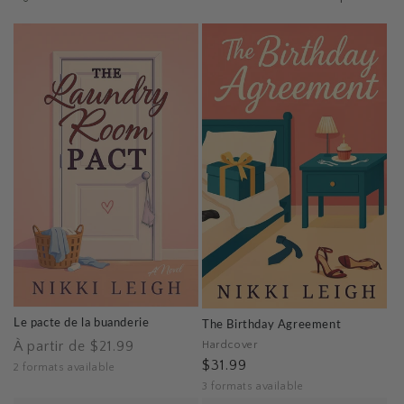
l
e
c
t
i
o
n
:
Le pacte de la buanderie
The Birthday Agreement
Prix
À partir de $21.99
Hardcover
$31.99
habituel
2 formats available
3 formats available