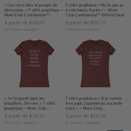
« Ceci sera dans le groupe de
T-shirt graphique « Ne lis pas ça
discussion. » T-shirt graphique —
à voix haute, Karen » — Mom
Mom Club Confidential™
Club Confidential™ Official Gear
Équipement officiel
Prix
Prix
À partir de $29.20
À partir de $29.20
habituel
habituel
15 formats available
15 formats available
« Je l'ai gardé dans les
T-shirt graphique « Si je voulais
brouillons. De rien. » T-shirt
être jugé, j'appellerais ma belle-
graphique — Mom Club
mère » — Mom Club
Confidential™ Official Gear
Confidential™ Official Gear
Prix
Prix
À partir de $29.20
À partir de $29.20
habituel
habituel
15 formats available
15 formats available