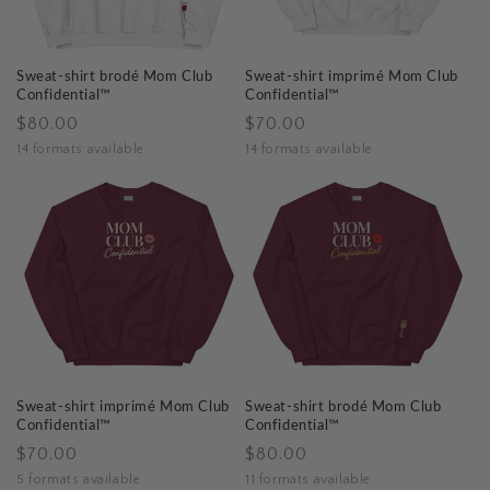
Sweat-shirt brodé Mom Club
Sweat-shirt imprimé Mom Club
Confidential™
Confidential™
Prix
Prix
$80.00
$70.00
habituel
habituel
14 formats available
14 formats available
Sweat-shirt imprimé Mom Club
Sweat-shirt brodé Mom Club
Confidential™
Confidential™
Prix
Prix
$70.00
$80.00
habituel
habituel
5 formats available
11 formats available