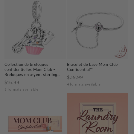
Collection de breloques
Bracelet de base Mom Club
confidentielles Mom Club –
Confidential™
Breloques en argent sterling
Prix
$39.99
925 pour femmes audacieuses
Prix
$16.99
habituel
4 formats available
et belles
habituel
8 formats available