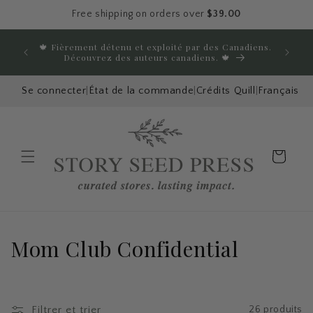
Ignorer et
Free shipping on orders over
$39.00
passer au
contenu
🍁 Fièrement détenu et exploité par des Canadiens.
Pro
Découvrez des auteurs canadiens. 🍁
Se connecter
|
État de la commande
|
Crédits Quill
|
Français
Panier
Menu
C
Mom Club Confidential
o
l
Filtrer et trier
26 produits