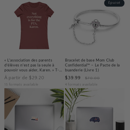
Épuisé
« L'association des parents
Bracelet de base Mom Club
d'élèves n'est pas la seule à
Confidential™ – Le Pacte de la
pouvoir vous aider, Karen. » T-
buanderie (Livre 1)
shirt graphique — Mom Club
Prix
Prix
Prix
À partir de $29.20
$39.99
$70.00
Confidential™ Official Gear
habituel
promotionnel
habituel
15 formats available
4 formats available