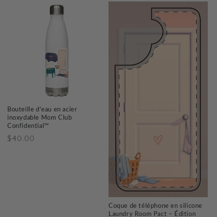
Bouteille d'eau en acier
inoxydable Mom Club
Confidential™
Prix
$40.00
habituel
Coque de téléphone en silicone
Laundry Room Pact – Édition