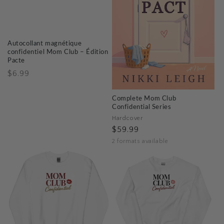
Autocollant magnétique
confidentiel Mom Club – Édition
Pacte
Prix
$6.99
habituel
Complete Mom Club
Confidential Series
Hardcover
$59.99
2 formats available