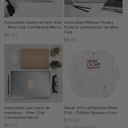
Autocollant inspiré de faits réels
Autocollant Minivan Steamy –
– Mom Club Confidential Merch
Produits confidentiels du Mom
Club
Prix
$6.00
Prix
$6.00
habituel
habituel
Autocollant pour porte de
Sweat-shirt confidentiel Mom
buanderie – Mom Club
Club – Édition Signature Cozy
Confidential Merch
Prix
$70.00
Prix
$6.00
habituel
14 formats available