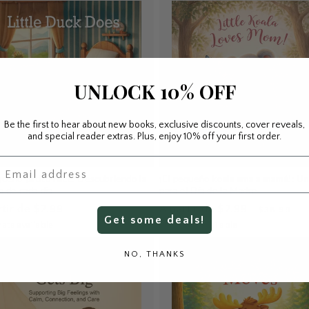
UNLOCK 10% OFF
Be the first to hear about new books, exclusive discounts, cover reveals,
and special reader extras. Plus, enjoy 10% off your first order.
mail
queño patito hace: Descubriendo la
¡El pequeño koala ama a mamá!: U
a de cada día
para el Día de la Madre
io
Precio
Precio
rtir de $2.99
A partir de $2.99
$38.99
Get some deals!
tual
de
habitual
ats available
6 formats available
oferta
Ago
NO, THANKS