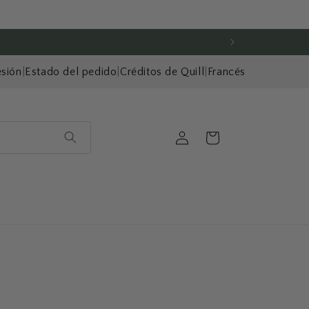
esión
|
Estado del pedido
|
Créditos de Quill
|
Francés
Iniciar
Carrito
sesión