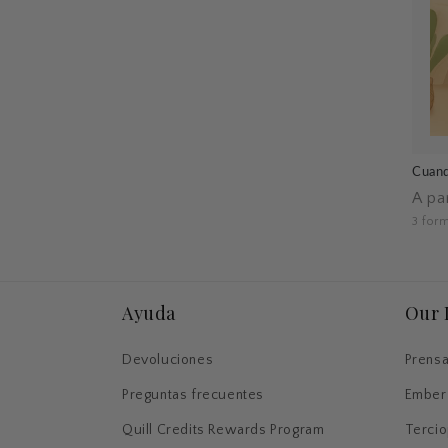
Cuand
Prec
A pa
habi
3 form
Ayuda
Our 
Devoluciones
Prensa
Preguntas frecuentes
Ember
Quill Credits Rewards Program
Tercio