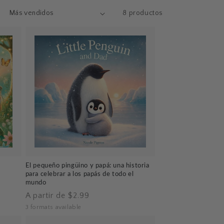
8 productos
El pequeño pingüino y papá: una historia
para celebrar a los papás de todo el
mundo
Precio
A partir de $2.99
habitual
3 formats available