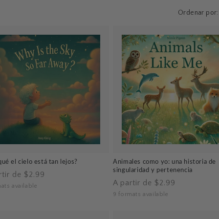
Ordenar por:
ué el cielo está tan lejos?
Animales como yo: una historia de
singularidad y pertenencia
io
rtir de $2.99
Precio
A partir de $2.99
tual
ats available
habitual
9 formats available