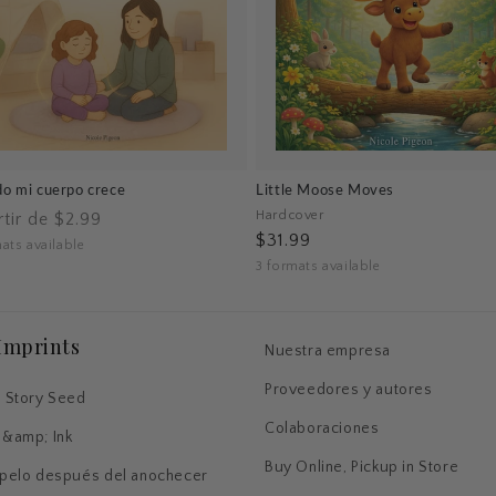
o mi cuerpo crece
Little Moose Moves
io
Hardcover
rtir de $2.99
$31.99
tual
ats available
3 formats available
Imprints
Nuestra empresa
Proveedores y autores
 Story Seed
Colaboraciones
 &amp; Ink
Buy Online, Pickup in Store
pelo después del anochecer