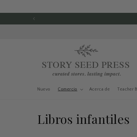
Ir directamente
al contenido
Nuevo
Comercio
Acerca de
Teacher 
C
Libros infantiles
o