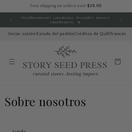
Ir directamente
Free shipping on orders over
$39.00
al contenido
Orgullosamente canadiense. Descubre autores
Disfru
canadienses.
Iniciar sesión
|
Estado del pedido
|
Créditos de Quill
|
Francés
Carrito
Menú
Sobre nosotros
Ayuda