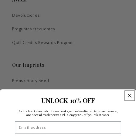
Devoluciones
Preguntas frecuentes
Quill Credits Rewards Program
Our Imprints
Prensa Story Seed
Ember &amp; Ink
UNLOCK 10% OFF
Terciopelo después del anochecer
Be the first to hear about new books, exclusive discounts, cover reveals,
and special reader extras. Plus, enjoy 10% off your first order.
Email
Nuestra empresa