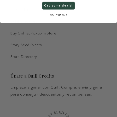
Get some deals!
Proveedores y autores
NO, THANKS
Colaboraciones
Buy Online, Pickup in Store
Story Seed Events
Store Directory
Únase a Quill Credits
Empieza a ganar con Quill. Compra, envía y gana
para conseguir descuentos y recompensas.