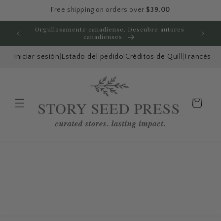
Ir directamente
Free shipping on orders over
$39.00
al contenido
Orgullosamente canadiense. Descubre autores
Disfru
canadienses.
Iniciar sesión
|
Estado del pedido
|
Créditos de Quill
|
Francés
Carrito
Menú