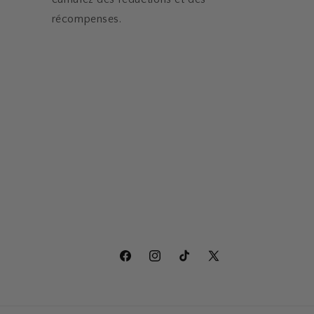
récompenses.
Facebook
Instagram
TikTok
X
(Twitter)