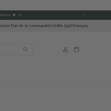
adiens. 🍁
ecter
|
État de la commande
|
Crédits Quill
|
Français
Connexion
Panier