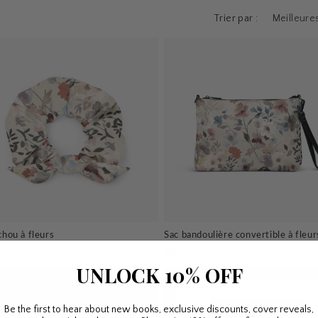
Trier par :
hou à fleurs
Sac bandoulière convertible à fleur
Prix
.00
$65.00
UNLOCK 10% OFF
tuel
habituel
Be the first to hear about new books, exclusive discounts, cover reveals,