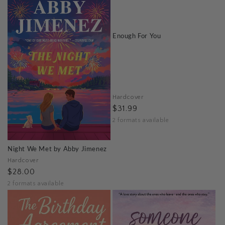
Enough For You
Hardcover
$31.99
2 formats available
Night We Met by Abby Jimenez
Hardcover
$28.00
2 formats available