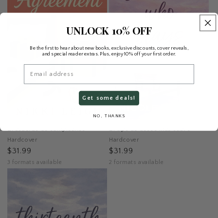
UNLOCK 10% OFF
Be the first to hear about new books, exclusive discounts, cover reveals,
and special reader extras. Plus, enjoy 10% off your first order.
Email
Get some deals!
NO, THANKS
El tipo de deseo más suave
El acuerdo de cumpleaños
Hardcover
Hardcover
$31.99
$31.99
2 formats available
3 formats available