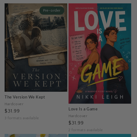
e
c
Pre-order
c
i
ó
n
:
The Version We Kept
Hardcover
Love Is a Game
$31.99
Hardcover
3 formats available
$31.99
2 formats available