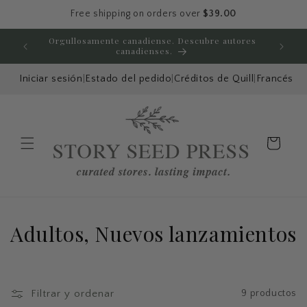
Ir directamente
Free shipping on orders over
$39.00
al contenido
Orgullosamente canadiense. Descubre autores
Disfru
canadienses.
Iniciar sesión
|
Estado del pedido
|
Créditos de Quill
|
Francés
Carrito
Menú
C
Adultos, Nuevos lanzamientos
o
l
Filtrar y ordenar
9 productos